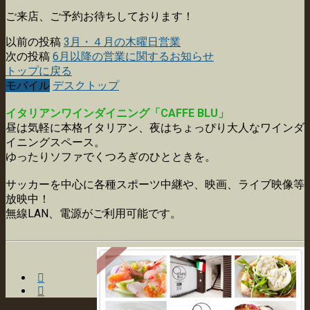
ご来店、ご予約お待ちしております！
以前の投稿
3月・４月の木曜日営業
次の投稿
6月以降の営業に関するお知らせ
トップに戻る
モバイル
デスクトップ
イタリアンワインダイニング「CAFFE BLU」
昼は気軽に本格イタリアン、夜はちょっぴり大人なワインダ
イニングスペース。
ゆったりソファでくつろぎのひとときを。
サッカーを中心に各種スポーツ中継や、映画、ライブ映像等
放映中！
無線LAN、電源がご利用可能です。